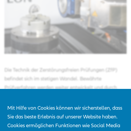
Die Technik der Zerstörungsfreien Prüfungen (ZfP)
befindet sich im stetigen Wandel. Bewährte
Prüfverfahren werden weiter entwickelt und durch
neue, innovative Prüfverfahren ergänzt. Zusammen
mit unserem akkreditierten Kooperationslabor können
Mit Hilfe von Cookies können wir sicherstellen, dass
durch das AZT CT- Untersuchungen durchgeführt
Sie das beste Erlebnis auf unserer Website haben.
werden. Innere Strukturen der zu untersuchenden
Cookies ermöglichen Funktionen wie Social Media