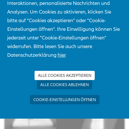
Bauteile können mittels CT zerstörungsfrei 3-
Interaktionen, personalisierte Nachrichten und
dimensional dargestellt werden.
Analysen. Um Cookies zu aktivieren, klicken Sie
bitte auf "Cookies akzeptieren" oder "Cookie-
Bei der Schadensanalyse liefert das CT wertvolle
Einstellungen öffnen". Ihre Einwilligung können Sie
Hinweise auf Lage, Orientierung und Geometrie
jederzeit unter "Cookie-Einstellungen öffnen"
möglicher Schadstellen oder Unregelmäßigkeiten.
widerrufen. Bitte lesen Sie auch unsere
Hieraus ergeben sich häufig bereits Hinweise zur
Datenschutzerklärung
hier
Schadensursache bzw. Schadensentstehung. Die
genaue Kenntnis der Fehlerlage erlaubt, zur
Vorbereitung der weiteren Untersuchungen, eine
ALLE COOKIES AKZEPTIEREN
gezielte Präparation des zu untersuchenden Bauteils.
ALLE COOKIES ABLEHNEN
COOKIE-EINSTELLUNGEN ÖFFNEN