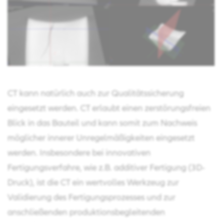
CT kann natürlich auch zur Qualitätssicherung
eingesetzt werden. CT erlaubt einen zerstörungsfreien
Blick in das Bauteil und kann somit zum Nachweis
möglicher innerer Unregelmäßigkeiten eingesetzt
werden. Insbesondere bei innovativen
Fertigungsverfahre, wie z.B. additiver Fertigung (3D-
Druck), ist die CT ein wertvolles Werkzeug zur
Validierung des Fertigungsprozesses und zur
anschließenden produktionsbegleitenden