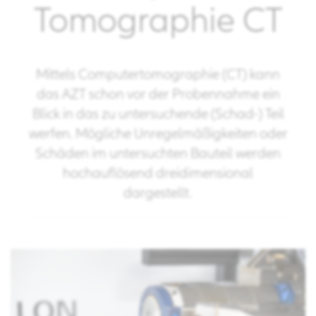
Tomographie CT
Mittels Computertomographie (CT) kann
das AZT schon vor der Probennahme ein
Blick in das zu untersuchende (Schad-) Teil
werfen. Mögliche Unregelmäßigkeiten oder
Schäden im untersuchten Bauteil werden
hochauflösend dreidimensional
dargestellt.