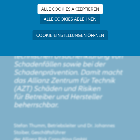
ALLE COOKIES AKZEPTIEREN
ALLE COOKIES ABLEHNEN
Als unabhängige und neutrale
Serviceeinrichtung unterstützt die
COOKIE-EINSTELLUNGEN ÖFFNEN
Allianz Risk Consulting GmbH die
Allianz und Drittkunden bei der
technischen Ursachenklärung von
Schadenfällen sowie bei der
Schadenprävention. Damit macht
das Allianz Zentrum für Technik
(AZT) Schäden und Risiken
für Betreiber und Hersteller
beherrschbar.
Stefan Thumm, Betriebsleiter und Dr. Johannes
Stoiber, Geschäftsführer
der Allianz Risk Consulting GmbH