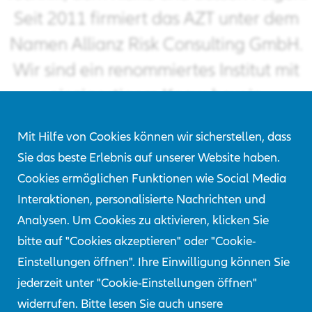
Seit 2011 firmiert das AZT unter dem
Namen Allianz Risk Consulting GmbH.
Wir sind ein renommiertes Institut mit
einzigartigem Know-how in
Schadenuntersuchung und -vorsorge
Mit Hilfe von Cookies können wir sicherstellen, dass
und das führende
Sie das beste Erlebnis auf unserer Website haben.
Beratungsunternehmen der Allianz
Cookies ermöglichen Funktionen wie Social Media
Gruppe für Sicherheit, Risiko und
Interaktionen, personalisierte Nachrichten und
Analysen. Um Cookies zu aktivieren, klicken Sie
Technik.
bitte auf "Cookies akzeptieren" oder "Cookie-
Dabei ist die interdisziplinäre Kompetenz unsere
Einstellungen öffnen". Ihre Einwilligung können Sie
besondere Stärke. Für das AZT arbeiten
jederzeit unter "Cookie-Einstellungen öffnen"
Naturwissenschaftler, Ingenieure und Techniker
widerrufen. Bitte lesen Sie auch unsere