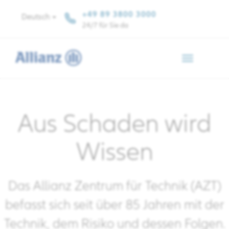
+49 89 3800 3000
Deutsch
24/7 für Sie da
Toggle
navigation
Aus Schaden wird
Wissen
Das Allianz Zentrum für Technik (AZT)
befasst sich seit über 85 Jahren mit der
Technik, dem Risiko und dessen Folgen.