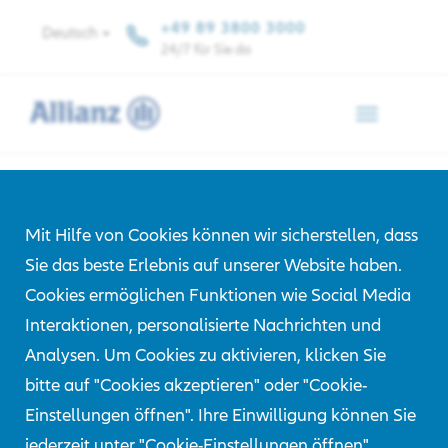
+49 89 3800 3000
Deutsch
24/7 für Sie da
Toggle
navigation
Jubiläumsbroschüre
Mit Hilfe von Cookies können wir sicherstellen, dass
Sie das beste Erlebnis auf unserer Website haben.
80 Jahre
Cookies ermöglichen Funktionen wie Social Media
Interaktionen, personalisierte Nachrichten und
Analysen. Um Cookies zu aktivieren, klicken Sie
bitte auf "Cookies akzeptieren" oder "Cookie-
Allianz Center for Technology 80th Anniversary
Einstellungen öffnen". Ihre Einwilligung können Sie
(PDF)
jederzeit unter "Cookie-Einstellungen öffnen"