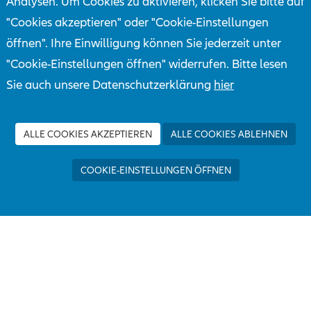
Analysen. Um Cookies zu aktivieren, klicken Sie bitte auf
"Cookies akzeptieren" oder "Cookie-Einstellungen
öffnen". Ihre Einwilligung können Sie jederzeit unter
"Cookie-Einstellungen öffnen" widerrufen. Bitte lesen
atenschutzprinzipien
Nutzungsbedingungen
A
Sie auch unsere Datenschutzerklärung
hier
ALLE COOKIES AKZEPTIEREN
ALLE COOKIES ABLEHNEN
COOKIE-EINSTELLUNGEN ÖFFNEN