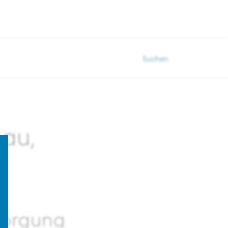
Suchen
bau,
tsorgung