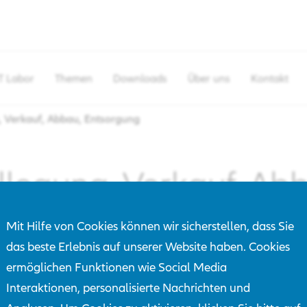
T Labor
Themen
Downloads
Über uns
Kontakt
g, Verkauf, Abbau, Entsorgung
lllegung, Verkauf, Ab
Entsorgung
Mit Hilfe von Cookies können wir sicherstellen, dass Sie
das beste Erlebnis auf unserer Website haben. Cookies
ermöglichen Funktionen wie Social Media
gung, Verkauf, Abbau, En
Interaktionen, personalisierte Nachrichten und