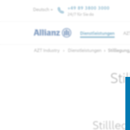
+49 89 3800 3000
Deutsch
24/7 für Sie da
Dienstleistungen
AZ
AZT Industry
Dienstleistungen
Stilllegun
Sti
Stillle